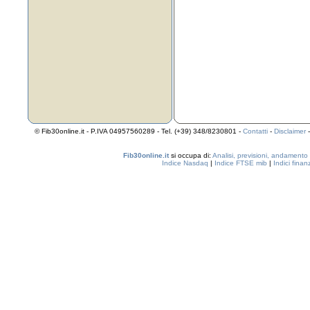
© Fib30online.it - P.IVA 04957560289 - Tel. (+39) 348/8230801 -
Contatti
-
Disclaimer
Fib30online.it
si occupa di:
Analisi, previsioni, andamento
Indice Nasdaq
|
Indice FTSE mib
|
Indici finan