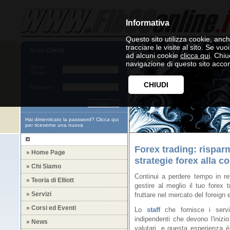
Informativa
Questo sito utilizza cookie, anche
tracciare le visite al sito. Se vu
Area Clienti
ad alcuni cookie
clicca qui
. Chi
navigazione di questo sito accon
Nome
Utente:
CHIUDI
Password:
Hai dimenticato la password?
Clicca qui
per riceverne una nuova
Forex trading: risparm
» Home Page
strategie forex alla c
» Chi Siamo
Continui a perdere tempo in ret
» Teoria di Elliott
gestire al meglio il tuo forex 
» Servizi
fruttare nel mercato del foreig
» Corsi ed Eventi
Lo
staff
che fornisce i serviz
indipendenti che devono l'inizio 
» News
valutari, e questa esperienza è