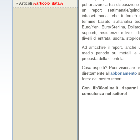
» Articoli
%articolo_data%
potrai avere a tua disposizione 
un report settimanale/quind
infrasettimanali che ti forni
termine basato sull'analisi te
Euro/Yen, Euro/Sterlina, Dollaro
supporti, resistenze e livelli di
(livelli di entrata, uscita, stop-
Ad arricchire il report, anche 
medio periodo su metalli e c
proposta della clientela.
Cosa aspetti? Puoi visionare 
direttamente all'
abbonamento
s
forex del nostro report.
Con fib30online.it risparmi
consulenza nel settore!