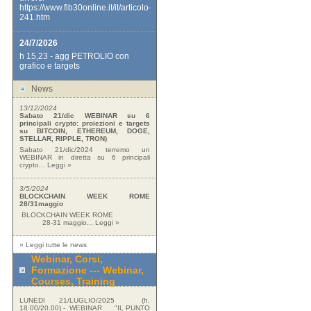
https://www.fib30online.it/it/articolo-
241.htm
24/7/2026
h 15,23 - agg PETROLIO con
grafico e targets
News
13/12/2024
Sabato 21/dic WEBINAR su 6
principali crypto: proiezioni e targets
su BITCOIN, ETHEREUM, DOGE,
STELLAR, RIPPLE, TRON)
Sabato 21/dic/2024 terremo un
WEBINAR in diretta su 6 principali
crypto...
Leggi »
3/5/2024
BLOCKCHAIN WEEK ROME
28/31maggio
BLOCKCHAIN WEEK ROME
28-31 maggio...
Leggi »
»
Leggi tutte le news
Webinar, Corsi,
Formazione --- Webinar,
Courses, Training
LUNEDI 21/LUGLIO/2025 (h.
18.00/20.00) - WEBINAR "IL PUNTO