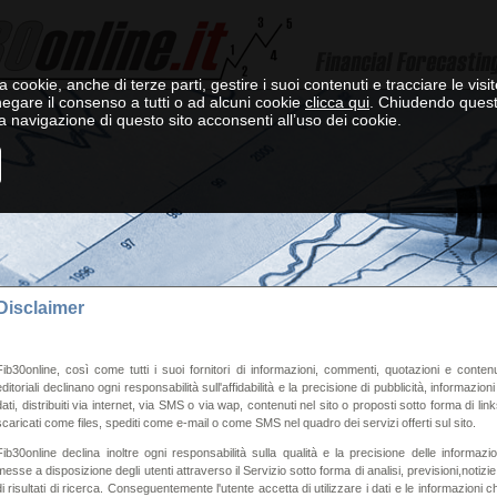
a cookie, anche di terze parti, gestire i suoi contenuti e tracciare le visit
negare il consenso a tutti o ad alcuni cookie
clicca qui
. Chiudendo ques
 navigazione di questo sito acconsenti all’uso dei cookie.
Disclaimer
Fib30online, così come tutti i suoi fornitori di informazioni, commenti, quotazioni e contenu
editoriali declinano ogni responsabilità sull'affidabilità e la precisione di pubblicità, informazioni
dati, distribuiti via internet, via SMS o via wap, contenuti nel sito o proposti sotto forma di link
scaricati come files, spediti come e-mail o come SMS nel quadro dei servizi offerti sul sito.
Fib30online declina inoltre ogni responsabilità sulla qualità e la precisione delle informazio
messe a disposizione degli utenti attraverso il Servizio sotto forma di analisi, previsioni,notizie
di risultati di ricerca. Conseguentemente l'utente accetta di utilizzare i dati e le informazioni c