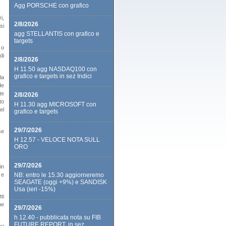
Agg PORSCHE con grafico
i,
2/8/2026
si
agg STELLANTIS con grafico e
targets
 o
di
2/8/2026
H 11.50 agg NASDAQ100 con
grafico e targets in sez Indici
la
de
te
2/8/2026
to
H 11.30 agg MICROSOFT con
el
grafico e targets
29/7/2026
se
H 12.57 - VELOCE NOTA SULL
ORO
29/7/2026
in
 e
NB: entro le 15.30 aggiorneremo
SEAGATE (oggi +9%) e SANDISK
Usa (ieri -15%)
ti
he
29/7/2026
h 12.40 - pubblicata nota su FIB
FUTURE REPORT, in sez.