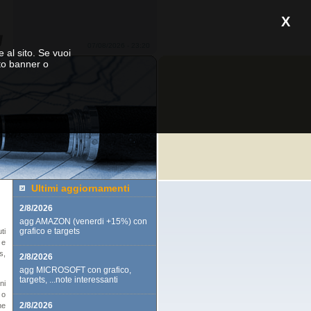
X
07/08/2026 - 23:20
e al sito. Se vuoi
to banner o
Ultimi aggiornamenti
2/8/2026
agg AMAZON (venerdi +15%) con
grafico e targets
ti
 e
s,
2/8/2026
agg MICROSOFT con grafico,
targets, ...note interessanti
ni
 o
2/8/2026
he