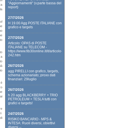
si
"Aggiornamenti" (v.parte bassa del
za
report)
la
27/7/2026
ul
H 19.00 Agg POSTE ITALIANE con
he
grafico e targets
no
ne
27/7/2026
to
Articolo: OPAS di POSTE
ITALIANE su TELECOM -
https://www.fib30online.it/it/articolo-
to
242.htm
 a
to
26/7/2026
tà
io
agg PIRELLI con grafico, targets,
schema azionariato; proxx dati
finanziari: 29luglio
 è
zo
26/7/2026
ne
h 20 agg BLACKBERRY + TRIO
ai
PETROLEUM + TESLA tutti con
grafici e targets!
re
ri
24/7/2026
di
RISIKO BANCARIO - MPS &
INTESA: Ruoli diversi, obiettivi
diversi --