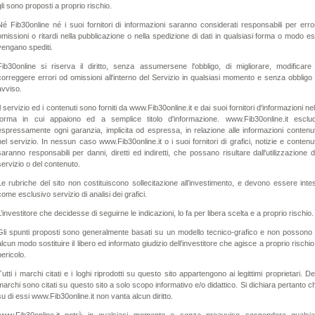
gli sono proposti a proprio rischio.
Né Fib30online né i suoi fornitori di informazioni saranno considerati responsabili per error
omissioni o ritardi nella pubblicazione o nella spedizione di dati in qualsiasi forma o modo es
vengano spediti.
Fib30online si riserva il diritto, senza assumersene l'obbligo, di migliorare, modificare
correggere errori od omissioni all'interno del Servizio in qualsiasi momento e senza obbligo 
avviso.
Il servizio ed i contenuti sono forniti da www.Fib30online.it e dai suoi fornitori d'informazioni nel
forma in cui appaiono ed a semplice titolo d'informazione. www.Fib30online.it esclu
espressamente ogni garanzia, implicita od espressa, in relazione alle informazioni contenu
nel servizio. In nessun caso www.Fib30online.it o i suoi fornitori di grafici, notizie e contenu
saranno responsabili per danni, diretti ed indiretti, che possano risultare dall'utilizzazione d
servizio o del contenuto.
Le rubriche del sito non costituiscono sollecitazione all’investimento, e devono essere inte
come esclusivo servizio di analisi dei grafici.
L’investitore che decidesse di seguirne le indicazioni, lo fa per libera scelta e a proprio rischio.
Gli spunti proposti sono generalmente basati su un modello tecnico-grafico e non possono 
alcun modo sostituire il libero ed informato giudizio dell’investitore che agisce a proprio rischio
pericolo.
Tutti i marchi citati e i loghi riprodotti su questo sito appartengono ai legittimi proprietari. Det
marchi sono citati su questo sito a solo scopo informativo e/o didattico. Si dichiara pertanto c
su di essi www.Fib30online.it non vanta alcun diritto.