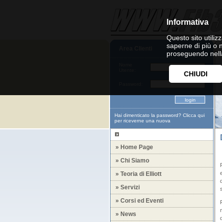
Informativa
Questo sito utilizz
saperne di più o 
Area Clienti
proseguendo nella
Nome
Utente:
CHIUDI
Password:
Hai dimenticato la password?
Clicca qui
per riceverne una nuova
» Home Page
» Chi Siamo
» Teoria di Elliott
» Servizi
» Corsi ed Eventi
» News